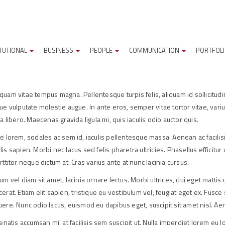
ITUTIONAL
BUSINESS
PEOPLE
COMMUNICATION
PORTFOL
quam vitae tempus magna. Pellentesque turpis felis, aliquam id sollicitudin 
 vulputate molestie augue. In ante eros, semper vitae tortor vitae, varius
libero. Maecenas gravida ligula mi, quis iaculis odio auctor quis.
ante lorem, sodales ac sem id, iaculis pellentesque massa. Aenean ac facil
ulis sapien. Morbi nec lacus sed felis pharetra ultricies. Phasellus effic
rttitor neque dictum at. Cras varius ante at nunc lacinia cursus.
rum vel diam sit amet, lacinia ornare lectus. Morbi ultrices, dui eget mattis
cerat. Etiam elit sapien, tristique eu vestibulum vel, feugiat eget ex. Fusc
suere. Nunc odio lacus, euismod eu dapibus eget, suscipit sit amet nisl. A
atis accumsan mi, at facilisis sem suscipit ut. Nulla imperdiet lorem eu l