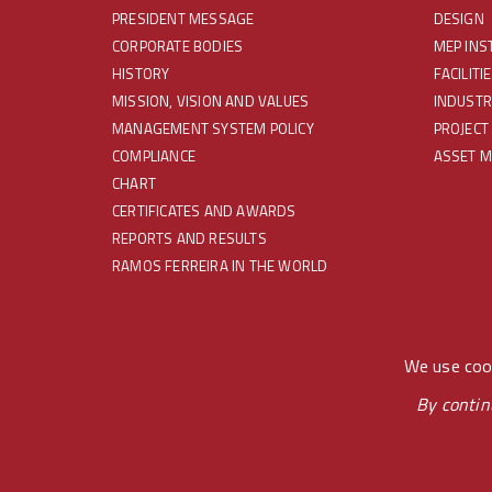
PRESIDENT MESSAGE
DESIGN
CORPORATE BODIES
MEP INS
HISTORY
FACILIT
MISSION, VISION AND VALUES
INDUSTR
MANAGEMENT SYSTEM POLICY
PROJECT
COMPLIANCE
ASSET 
CHART
CERTIFICATES AND AWARDS
REPORTS AND RESULTS
RAMOS FERREIRA IN THE WORLD
REDES SOCIAIS
We use cook
By contin
© RAMOS FERREIRA 2020 GROUP - ALL RIGHTS RESERVE