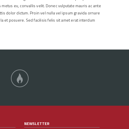
 metus eu, convallis velit. Donec vulputate mauris ac ante
ttis dolor dictum. Proin vel nulla vel ipsum gravida ornare
a et posuere. Sed facilisis felis sit amet erat interdum
NEWSLETTER