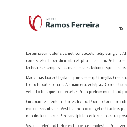
INST
Lorem ipsum dolor sit amet, consectetur adipiscing elit. Ali
consectetur, bibendum nibh et, pharetra enim. Pellentesque
lectus risus tempus mauris, quis vestibulum neque mauris a 
Maecenas laoreet ligula eu purus suscipit fringilla. Cras 
libero lobortis ornare. Aliquam erat volutpat. Donec et iac
vel odio tristique consectetur. Proin pretium mi nulla, id po
Curabitur fermentum ultricies libero. Proin tortor nunc, rut
nunc metus ut sem. Vestibulum in orci eget est facilisis pla
non tincidunt lacus. Sed suscipit leo et lectus placerat po
Vivamus eleifend tortor eu leo ornare molestie. Proin venen