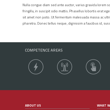
Nulla congue diam sed ante auctor, varius gravida lorem sc
fringilla, in suscipit odio mattis. Phasellus lobortis erat 
sit amet non justo. Ut fermentum malesuada massa ac ultrici
pharetra. Donec tellus neque, dignissim a faucibus id, susci
COMPETENCE AREAS
ABOUT US
WHAT W