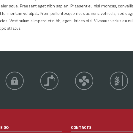
elerisque. Praesent eget nibh sapien. Praesent eu nisi rhoncus, convallis
eget fermentum volutpat. Proin pellentesque risus ac nunc vehicula, sed sagi
es. Vestibulum a imperdiet nibh, eget ultrices nisi. Vivamus varius eu null
pit at lacus.
E DO
CONTACTS