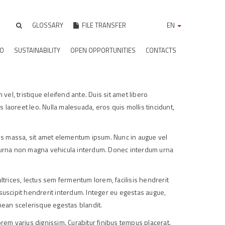
GLOSSARY
FILE TRANSFER
EN
IO
SUSTAINABILITY
OPEN OPPORTUNITIES
CONTACTS
vel, tristique eleifend ante. Duis sit amet libero
 laoreet leo. Nulla malesuada, eros quis mollis tincidunt,
isis massa, sit amet elementum ipsum. Nunc in augue vel
itur urna non magna vehicula interdum. Donec interdum urna
 ultrices, lectus sem fermentum lorem, facilisis hendrerit
e suscipit hendrerit interdum. Integer eu egestas augue,
enean scelerisque egestas blandit.
orem varius dignissim. Curabitur finibus tempus placerat.