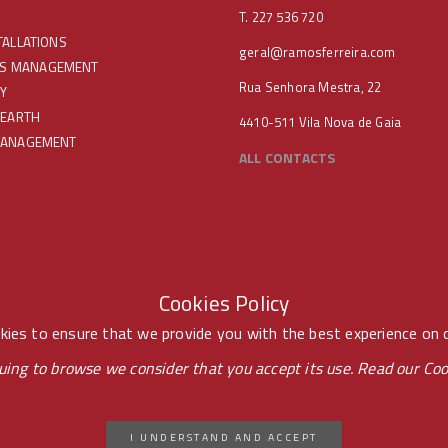
T. 227 536 720
TALLATIONS
geral@ramosferreira.com
IES MANAGEMENT
Rua Senhora Mestra, 22
Y
 EARTH
4410-511 Vila Nova de Gaia
MANAGEMENT
ALL CONTACTS
Cookies Policy
ies to ensure that we provide you with the best experience on 
uing to browse we consider that you accept its use. Read our
Coo
D BY -
PONTOPR
I UNDERSTAND AND ACCEPT