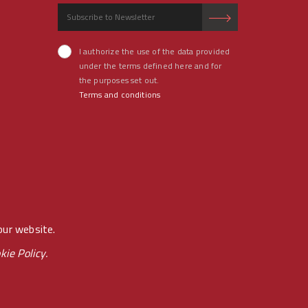
I authorize the use of the data provided
under the terms defined here and for
the purposes set out.
Terms and conditions
our website.
kie Policy.