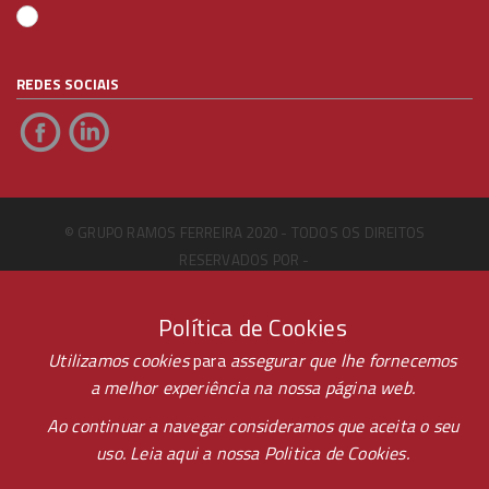
REDES SOCIAIS
© GRUPO RAMOS FERREIRA 2020 - TODOS OS DIREITOS
RESERVADOS POR -
PONTOPR
Política de Cookies
ARBITRAGEM DE LITÍGIOS DE CONSUMO CICAP
Utilizamos cookies
para
assegurar que lhe fornecemos
a melhor experiência na nossa página web.
Ao continuar a navegar consideramos que aceita o seu
uso. Leia aqui a nossa
Politica de Cookies.